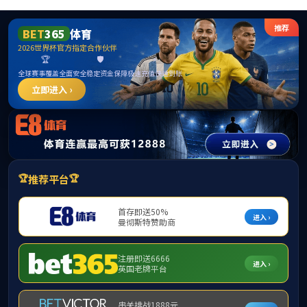
xc sports(中国区)-官方网站
2026年8月5日星期三22:10:29
公司首页
公司概况
团队队伍
思
科研机构
研究动态
学术成果