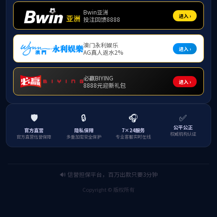
任
是
（
20
项