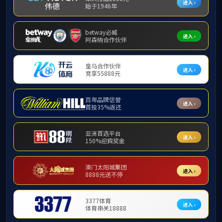
学术活动
政策宣讲
规章制度
版权所有：xc sports(中国区)-官方网站
公司地址：中国.湖北.武汉.东湖新技术开发区光谷一路206号 |学院办公室电话：027-87
邮编：430205 |传真：027-87992201