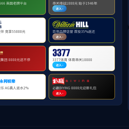
本网讯（
通讯员
陈利娜
焦紫怡）
3月28日晚，x
团《如是说》音乐会，在恢宏的交响乐中开启了一场跨
当晚七点半，指挥家俞极执棒，携手著名小提琴
宴。上半场，贝多芬《D大调小提琴协奏曲》旋律庄
典之作演绎得动人心弦。下半场，乐团奏响理查·施特
描绘人类探寻生命意义的壮阔历程，在场观众掌声雷动