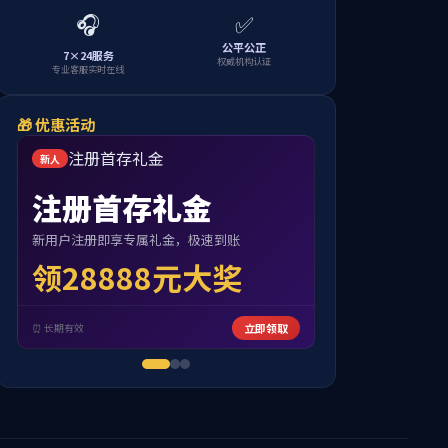
c体育组织师生60余人赴琴台音乐厅观看了宁波交响乐
越哲学与艺术的对话。
家宁峰，为观众献上了一场经典与哲思交织的音乐盛
重而富有活力，宁峰大师的演奏沉稳细腻，将这部经
劳斯的交响诗《查拉图斯特拉如是说》，以音乐语言
。