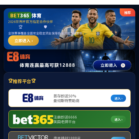
xc sports(中国区)-官方
网站
2026年8月6日星期四13:51:21
公司首页
公司概况
团队队伍
思
xc体育简介
公司领导