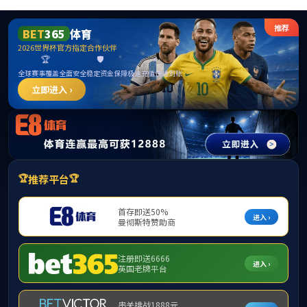
xc sports(中国区)-官方网站
2026年8月7日星期五9:22:28
公司首页
公司概况
团队队伍
思
xc体育简介
公司领导
机构设置